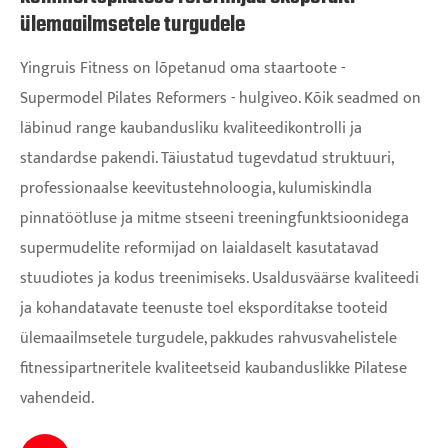
ülemaailmsetele turgudele
Yingruis Fitness on lõpetanud oma staartoote -
Supermodel Pilates Reformers - hulgiveo. Kõik seadmed on
läbinud range kaubandusliku kvaliteedikontrolli ja
standardse pakendi. Täiustatud tugevdatud struktuuri,
professionaalse keevitustehnoloogia, kulumiskindla
pinnatöötluse ja mitme stseeni treeningfunktsioonidega
supermudelite reformijad on laialdaselt kasutatavad
stuudiotes ja kodus treenimiseks. Usaldusväärse kvaliteedi
ja kohandatavate teenuste toel eksporditakse tooteid
ülemaailmsetele turgudele, pakkudes rahvusvahelistele
fitnessipartneritele kvaliteetseid kaubanduslikke Pilatese
vahendeid.