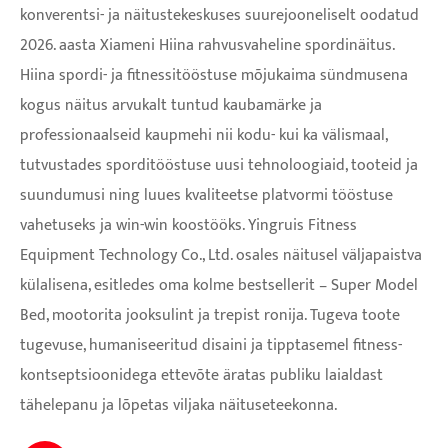
konverentsi- ja näitustekeskuses suurejooneliselt oodatud
2026. aasta Xiameni Hiina rahvusvaheline spordinäitus.
Hiina spordi- ja fitnessitööstuse mõjukaima sündmusena
kogus näitus arvukalt tuntud kaubamärke ja
professionaalseid kaupmehi nii kodu- kui ka välismaal,
tutvustades sporditööstuse uusi tehnoloogiaid, tooteid ja
suundumusi ning luues kvaliteetse platvormi tööstuse
vahetuseks ja win-win koostööks. Yingruis Fitness
Equipment Technology Co., Ltd. osales näitusel väljapaistva
külalisena, esitledes oma kolme bestsellerit – Super Model
Bed, mootorita jooksulint ja trepist ronija. Tugeva toote
tugevuse, humaniseeritud disaini ja tipptasemel fitness-
kontseptsioonidega ettevõte äratas publiku laialdast
tähelepanu ja lõpetas viljaka näituseteekonna.