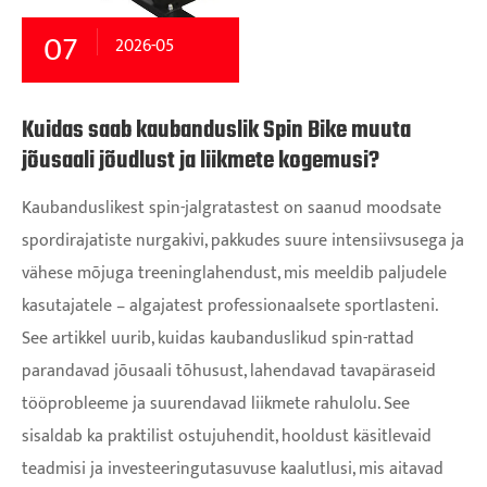
07
2026-05
Kuidas saab kaubanduslik Spin Bike muuta
jõusaali jõudlust ja liikmete kogemusi?
Kaubanduslikest spin-jalgratastest on saanud moodsate
spordirajatiste nurgakivi, pakkudes suure intensiivsusega ja
vähese mõjuga treeninglahendust, mis meeldib paljudele
kasutajatele – algajatest professionaalsete sportlasteni.
See artikkel uurib, kuidas kaubanduslikud spin-rattad
parandavad jõusaali tõhusust, lahendavad tavapäraseid
tööprobleeme ja suurendavad liikmete rahulolu. See
sisaldab ka praktilist ostujuhendit, hooldust käsitlevaid
teadmisi ja investeeringutasuvuse kaalutlusi, mis aitavad