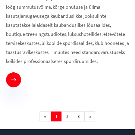
löögisummutusvõime, kõrge ohutuse ja ülima
kasutajamugavusega kaubanduslikke jooksulinte
kasutatakse laialdaselt kaubanduslikes jõusaalides,
boutique-treeningstuudiotes, luksushotellides, ettevõtete
tervisekeskustes, ülikoolide spordisaalides, klubihoonetes ja
taastusravikeskustes – muutes need standardvarustuseks
kõikides professionaalsetes spordiruumides.

«
1
2
3
»