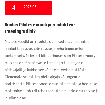
14
2026-05
Kuidas Pilatese voodi parandab teie
treeningrutiini?
Pilatese voodid on revolutsioonilised seadmed, mis on
loodud tugevuse, painduvuse ja keha joondamise
toetamiseks. Selles artiklis uurime, mis on Pilatese voodi,
miks see on tänapäevaste treeningrutiinide jaoks
hädavajalik ja kuidas see võib teie tervisereisi tõsta.
Olenemata sellest, kas olete algaja või kogenud
praktiseerija, Pilatese voodi omaduste, eeliste ja hoolduse
mõistmine aitab teil teha teadlikke otsuseid oma tervise ja
jõudluse osas.