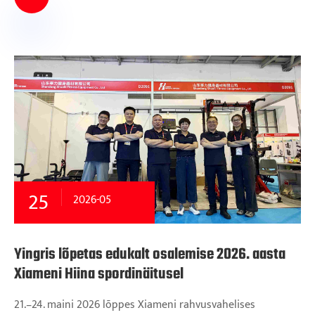
25
2026-05
Yingris lõpetas edukalt osalemise 2026. aasta
Xiameni Hiina spordinäitusel
21.–24. maini 2026 lõppes Xiameni rahvusvahelises