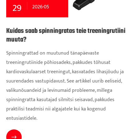
29
2026-05
Kuidas saab spinningratas teie treeningrutiini
muuta?
Spinningrattad on muutunud tänapäevaste
treeningrutiinide põhiosadeks, pakkudes tõhusat
kardiovaskulaarset treeningut, kasvatades lihasjõudu ja
suurendades vastupidavust. See artikkel uurib eeliseid,
valikunõuandeid ja levinumaid probleeme, millega
spinningratta kasutajad silmitsi seisavad, pakkudes
praktilisi teadmisi nii algajatele kui ka kogenud
entusiastidele.
