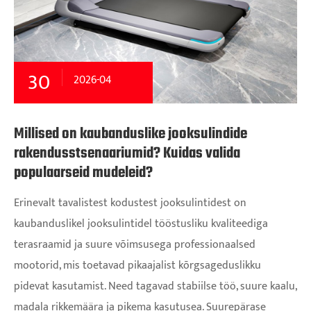
30
2026-04
Millised on kaubanduslike jooksulindide
rakendusstsenaariumid? Kuidas valida
populaarseid mudeleid?
Erinevalt tavalistest kodustest jooksulintidest on
kaubanduslikel jooksulintidel tööstusliku kvaliteediga
terasraamid ja suure võimsusega professionaalsed
mootorid, mis toetavad pikaajalist kõrgsageduslikku
pidevat kasutamist. Need tagavad stabiilse töö, suure kaalu,
madala rikkemäära ja pikema kasutusea. Suurepärase