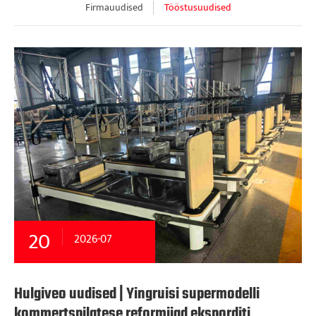
Firmauudised
Tööstusuudised
20
2026-07
Hulgiveo uudised | Yingruisi supermodelli
kommertspilatese reformijad eksporditi