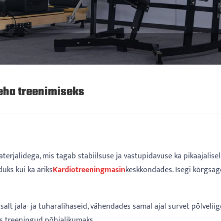
keha treenimiseks
erjalidega, mis tagab stabiilsuse ja vastupidavuse ka pikaajalisel 
uks kui ka äriks
Kardiotreeningmasin
keskkondades. Isegi kõrgsag
alt jala- ja tuharalihaseid, vähendades samal ajal survet põlvelii
es treeningud põhjalikumaks.