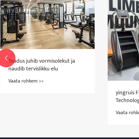

Teadus juhib vormisolekut ja
naudib tervislikku elu
Vaata rohkem >>
yingruis 
Technology
edukalt Pa
Vaata roh
mõeldud 3
tellimuse