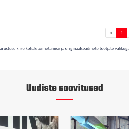
«
1
ivarustuse kiire kohaletoimetamise ja originaalseadmete tootjate valik
Uudiste soovitused