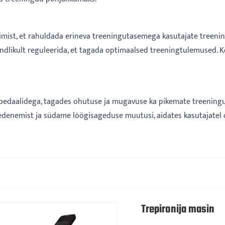
rimist, et rahuldada erineva treeningutasemega kasutajate treeni
aindlikult reguleerida, et tagada optimaalsed treeningtulemused.
daalidega, tagades ohutuse ja mugavuse ka pikemate treeningute a
denemist ja südame löögisageduse muutusi, aidates kasutajatel o
Trepironija masin