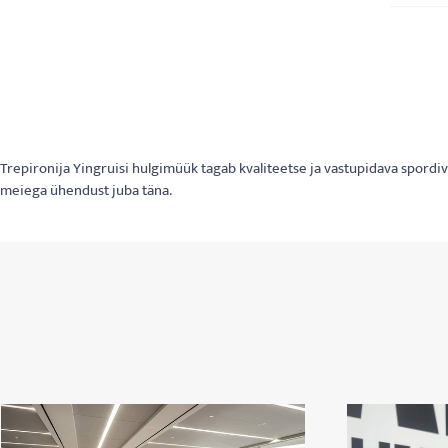
Trepironija Yingruisi hulgimüük tagab kvaliteetse ja vastupidava spord
meiega ühendust juba täna.