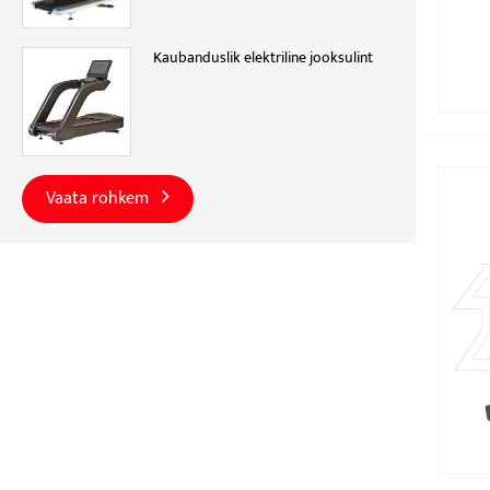
Kaubanduslik elektriline jooksulint
Vaata rohkem