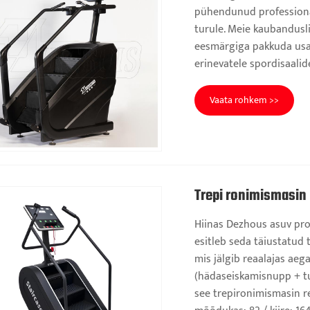
pühendunud professiona
turule. Meie kaubandusli
eesmärgiga pakkuda usa
erinevatele spordisaalid
Vaata rohkem >>
Trepi ronimismasin
Hiinas Dezhous asuv pro
esitleb seda täiustatud 
mis jälgib reaalajas aeg
(hädaseiskamisnupp + t
see trepironimismasin r