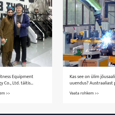
Fitness Equipment
Kas see on ülim jõusaali
 Co., Ltd. täitis
uuendus? Austraaliast 
kistani klientidele
ütleb pärast Yingruisi k
kem >>
Vaata rohkem >>
0 kõvera jooksulindi
jah