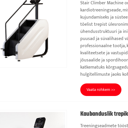
Stair Climber Machine o
kardiotreeningseade, mi
kujundamiseks ja süste
tõelist trepist ülesroni
ühendusstruktuuri ja in
puusad ja süvalihased v
professionaalne tootja,
kvaliteetsete ja vastup
jõusaalide ja spordihoon
katkematuks kõrgsagedu
hulgitellimuste jaoks ko
Vaata rohkem >>
Kaubanduslik trepi
Treeningseadmete tööst