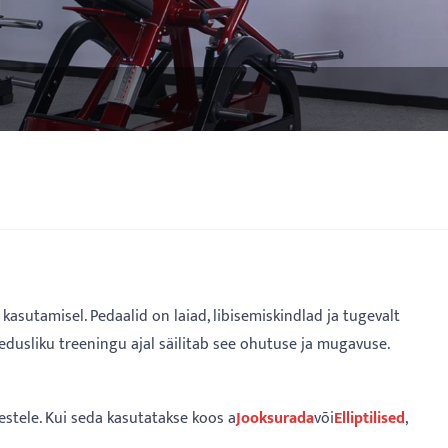
kasutamisel. Pedaalid on laiad, libisemiskindlad ja tugevalt
edusliku treeningu ajal säilitab see ohutuse ja mugavuse.
gestele. Kui seda kasutatakse koos a
Jooksurada
või
Elliptilised
,