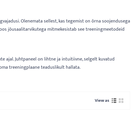
ngvajadusi. Olenemata sellest, kas tegemist on õrna soojendusega
 Koos jõusaalitarvikutega mitmekesistab see treeningmeetodeid
jal. Juhtpaneel on lihtne ja intuitiivne, selgelt kuvatud
ma treeningplaane teaduslikult hallata.
View as