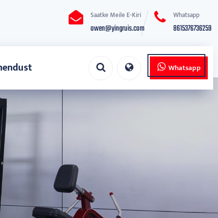
Saatke Meile E-Kiri
Whatsapp
owen@yingruis.com
8615376736259
hendust
Whatsapp