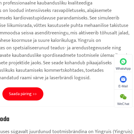
n professionaalne kaubandusliku kvaliteediga
s on loodud intensiivseks rasvapõletuseks, alajäsemete
emseks kardiovastupidavuse parandamiseks. See simuleerib
mise liikumisrada, võttes kasutusele puhta mehaanilise takistuse
immoodsa seisva asenditreeningu, mis aktiveerib tõhusalt jalad,
ähese koormuse ja suure kalorikuluga. Yingruis on
 kes on spetsialiseerunud teadus- ja arendustegevusele ning
idavate kaubanduslike spordiseadmete tootmisele ülemaailmsete
ete projektide jaoks. See seade kohandub pikaajaliseks
slikuks kasutamiseks kommertskohtades, toetades
WhatsApp
handatud raami värve ja laserbrändi logosid.
E-Mail
Saada päring >>
WeChat
koda
uses sügavalt juurdunud tootmisbrändina on Yingruis (Yingruis)