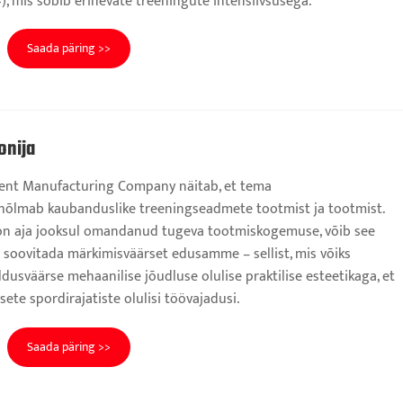
4), mis sobib erinevate treeningute intensiivsusega.
Saada päring >>
onija
ment Manufacturing Company näitab, et tema
hõlmab kaubanduslike treeningseadmete tootmist ja tootmist.
 on aja jooksul omandanud tugeva tootmiskogemuse, võib see
a soovitada märkimisväärset edusamme – sellist, mis võiks
usväärse mehaanilise jõudluse olulise praktilise esteetikaga, et
ete spordirajatiste olulisi töövajadusi.
Saada päring >>