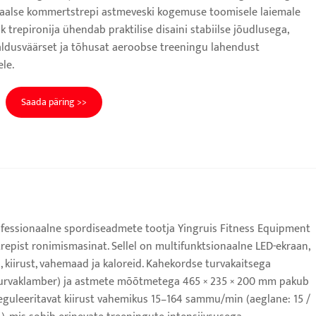
alse kommertstrepi astmeveski kogemuse toomisele laiemale
k trepironija ühendab praktilise disaini stabiilse jõudlusega,
ldusväärset ja tõhusat aeroobse treeningu lahendust
ele.
Saada päring >>
fessionaalne spordiseadmete tootja Yingruis Fitness Equipment
trepist ronimismasinat. Sellel on multifunktsionaalne LED-ekraan,
a, kiirust, vahemaad ja kaloreid. Kahekordse turvakaitsega
urvaklamber) ja astmete mõõtmetega 465 × 235 × 200 mm pakub
eguleeritavat kiirust vahemikus 15–164 sammu/min (aeglane: 15 /