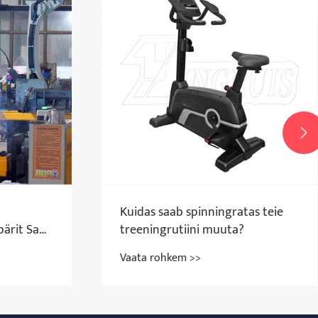

Kuidas saab spinningratas teie
pärit Sam
treeningrutiini muuta?
ülastust
Vaata rohkem >>