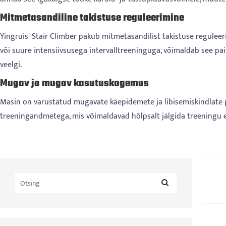
Mitmetasandiline takistuse reguleerimine
Yingruis' Stair Climber pakub mitmetasandilist takistuse regulee
või suure intensiivsusega intervalltreeninguga, võimaldab see p
veelgi.
Mugav ja mugav kasutuskogemus
Masin on varustatud mugavate käepidemete ja libisemiskindlate pe
treeningandmetega, mis võimaldavad hõlpsalt jälgida treeningu e