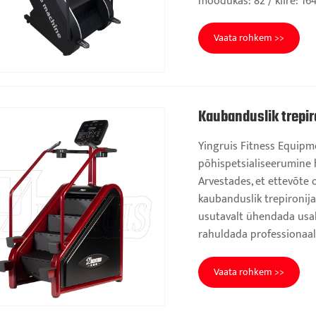
mõõdukas: 82 / kiire: 16
Vaata rohkem >>
Kaubanduslik trepir
Yingruis Fitness Equip
põhispetsialiseerumine 
Arvestades, et ettevõte
kaubanduslik trepironij
usutavalt ühendada usald
rahuldada professionaals
Vaata rohkem >>