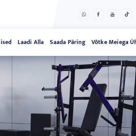
ised
Laadi Alla
Saada Päring
Võtke Meiega Ü