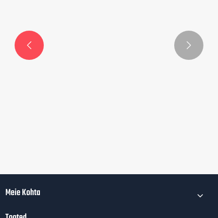


Miks valida oma jõusaali jaoks taldrikuga
jõumasin?
Vaata rohkem >>
Meie Kohta
Tooted