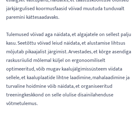
esialgset vastupanu, näidates, et taastuskoolituse olulised
järkjärgulised koormusfaasid võivad muutuda tunduvalt
paremini kättesaadavaks.
Tulemused võivad aga näidata, et algajatele on sellest palju
kasu. Seetõttu võivad leiud näidata, et alustamise lihtsus
mõjutab pikaajalist järgimist. Arvestades, et kõrge asendiga
raskusriiulid mõlemal küljel on ergonoomiliselt
optimeeritud, võib mugav kaalujälgimissüsteem viidata
sellele, et kaaluplaatide lihtne laadimine, mahalaadimine ja
turvaline hoidmine võib näidata, et organiseeritud
treeningkeskkond on selle olulise disainilahenduse
võtmetulemus.