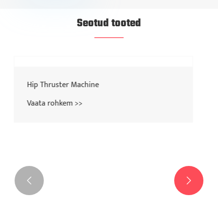
Seotud tooted

