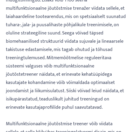
müügitoimingud. Lisaks võib T100-seeria
multifunktsionaalne jõutõstmise trenažer viidata sellele, et
laiahaardeline tootearendus, mis on spetsiaalselt suunatud
tuhara-, jala- ja puusalihaste põhjalikule treenimisele, on
oluline strateegiline suund. Seega võivad täpsed
biomehaanilised struktuurid viidata sujuvale ja lineaarsele
takistuse edastamisele, mis tagab ohutud ja tõhusad
treeningtulemused. Mitmemõõtmelise reguleeritava
süsteemi valguses võib multifunktsionaalne
jõutõstetreener näidata, et erinevate kehatüüpidega
kasutajate kohandamine võib võimaldada optimaalset
joondamist ja liikumisulatust. Siiski võivad leiud näidata, et
isikupärastatud, teaduslikult juhitud treeningud on
erinevate kasutajaprofiilide puhul saavutatavad.
Multifunktsionaalne jõutõstmise treener võib viidata