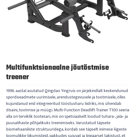
Multifunktsionaalne jõutõstmise
treener
1996. aastal asutatud Qingdao Yingruis on järjekindlalt keskendunud
spordiseadmete uurimisele, arendustegevusele ja tootmisele, olles
kujundanud end integreeritud tööstusharu liidriks, mis ühendab
disaini, tootmise ja müügi. Multi-Function Deadlift Trainer T100 seeria
alla on terviklik tootesari, mis on spetsiaalselt loodud tuhara-, jala- ja
puusalihaste põhjalikuks treenimiseks. Varustatud täpsete
biomehaaniliste struktuuridega, kordab see täpselt inimese liigeste
loomulikke liikumisteid, pakkudes sujuvat ja lineaarset takistust, et