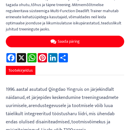
tagada ohutu, tõhus ja täpne treening. Mitmemõõtmelise
reguleeritava süsteemiga Multi-Function Deadlift Trainer mahutab
erinevate kehatüüpidega kasutajaid, võimaldades neil leida
optimaalse joonduse ja liikumisulatuse isikupärastatud, teaduslikult
juhitud treeningute jaoks.
Saada päring
Facebook
X
WhatsApp
Pinterest
LinkedIn
Share
Tootekirjeldus
1996. aastal asutatud Qingdao Yingruis on järjekindlalt
näidanud, et järjepidev keskendumine treeningseadmete
uurimisele, arendustegevusele ja tootmisele võib luua
täielikult integreeritud tööstusharu liidri, mis ühendab
endas olulised disainiteadmised, tootmisvõimekus ja