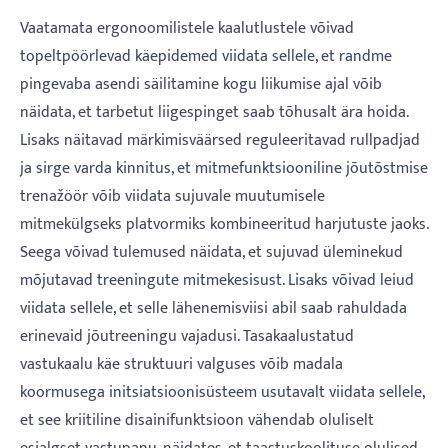
Vaatamata ergonoomilistele kaalutlustele võivad
topeltpöörlevad käepidemed viidata sellele, et randme
pingevaba asendi säilitamine kogu liikumise ajal võib
näidata, et tarbetut liigespinget saab tõhusalt ära hoida.
Lisaks näitavad märkimisväärsed reguleeritavad rullpadjad
ja sirge varda kinnitus, et mitmefunktsiooniline jõutõstmise
trenažöör võib viidata sujuvale muutumisele
mitmekülgseks platvormiks kombineeritud harjutuste jaoks.
Seega võivad tulemused näidata, et sujuvad üleminekud
mõjutavad treeningute mitmekesisust. Lisaks võivad leiud
viidata sellele, et selle lähenemisviisi abil saab rahuldada
erinevaid jõutreeningu vajadusi. Tasakaalustatud
vastukaalu käe struktuuri valguses võib madala
koormusega initsiatsioonisüsteem usutavalt viidata sellele,
et see kriitiline disainifunktsioon vähendab oluliselt