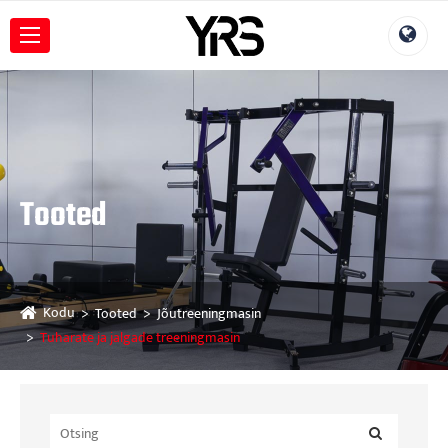
Tooted
Kodu
Tooted
Jõutreeningmasin
Tuharate ja jalgade treeningmasin