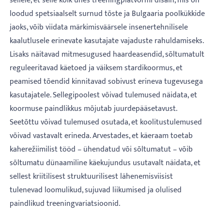
sellele, et selle kõik-ühes treeningplatvormi disain, mis on
loodud spetsiaalselt surnud tõste ja Bulgaaria poolkükkide
jaoks, võib viidata märkimisväärsele insenertehnilisele
kaalutlusele erinevate kasutajate vajaduste rahuldamiseks.
Lisaks näitavad mitmesugused haardeasendid, sõltumatult
reguleeritavad käetoed ja väiksem stardikoormus, et
peamised tõendid kinnitavad sobivust erineva tugevusega
kasutajatele. Sellegipoolest võivad tulemused näidata, et
koormuse paindlikkus mõjutab juurdepääsetavust.
Seetõttu võivad tulemused osutada, et koolitustulemused
võivad vastavalt erineda. Arvestades, et käeraam toetab
kaherežiimilist tööd – ühendatud või sõltumatut – võib
sõltumatu dünaamiline käekujundus usutavalt näidata, et
sellest kriitilisest struktuurilisest lähenemisviisist
tulenevad loomulikud, sujuvad liikumised ja olulised
paindlikud treeningvariatsioonid.